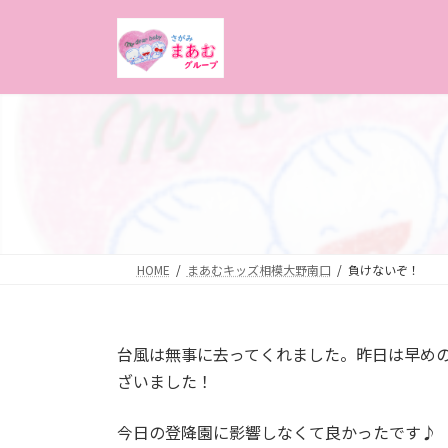
コ
ナ
ン
ビ
テ
ゲ
ン
ー
ツ
シ
へ
ョ
ス
ン
キ
に
ッ
移
プ
動
HOME
まあむキッズ相模大野南口
負けないぞ！
台風は無事に去ってくれました。昨日は早め
ざいました！
今日の登降園に影響しなくて良かったです♪