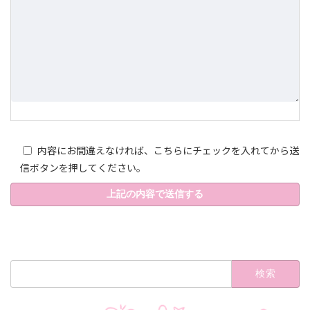
内容にお間違えなければ、こちらにチェックを入れてから送
信ボタンを押してください。
A
l
t
検
e
索:
r
n