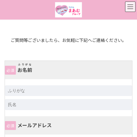
コ
ナ
ン
ビ
テ
ゲ
ン
ー
ツ
シ
へ
ョ
ス
ン
ご質問等ございましたら、お気軽に下記へご連絡ください。
キ
に
ッ
移
プ
動
ふりがな
お名前
必須
メールアドレス
必須