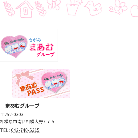
a
t
i
v
e
:
まあむグループ
〒252-0303
相模原市南区相模大野7-7-5
TEL :
042-740-5315