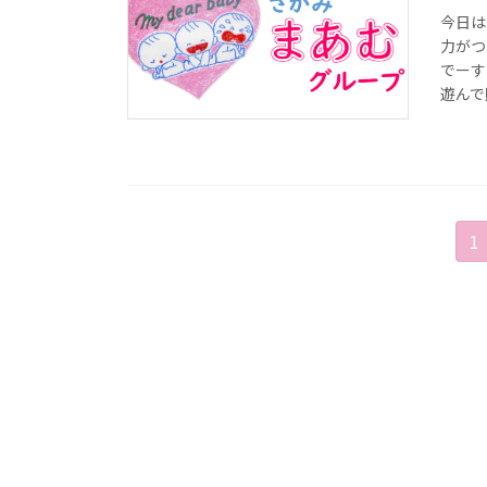
今日は
力がつ
でーす
遊んで賑
投
固
1
定
稿
ペ
ー
の
ジ
ペ
ー
ジ