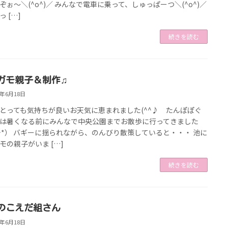
ぞぉ～＼(^o^)／ みんなで電車に乗って、しゅっぱーつ＼(^o^)／
 […]
続きを読む
ガモ親子＆制作♫
9年6月18日
とっても気持ちが良いお天気に恵まれました(^^♪ たんぽぽぐ
は暑くなる前にみんなで中央公園までお散歩に行ってきました
_^*） バギーに揺られながら、のんびり散策していると・・・ 池に
モの親子がいま […]
続きを読む
のこえだ組さん
9年6月18日