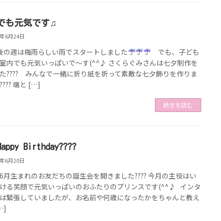
でも元気です♫
9年6月24日
後の週は梅雨らしい雨でスタートしました
でも、子ども
室内でも元気いっぱいで～す(^^♪ さくらぐみさんは七夕制作を
た???? みんなで一緒に折り紙を折って素敵な七夕飾りを作りま
??? 端と […]
続きを読む
Happy Birthday????
9年6月20日
6月生まれのお友だちの誕生会を開きました???? 今月の主役はい
ける笑顔で元気いっぱいのおふたりのプリンスです(^^♪ インタ
は緊張していましたが、お名前や何歳になったかをちゃんと教え
…]