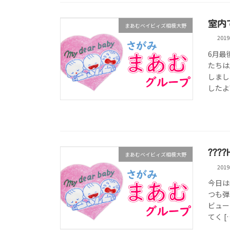
室内
まあむベイビィズ相模大野
201
6月最
たちは
しまし
したよ?
????
まあむベイビィズ相模大野
201
今日は
つも弾
ビュー
てく [