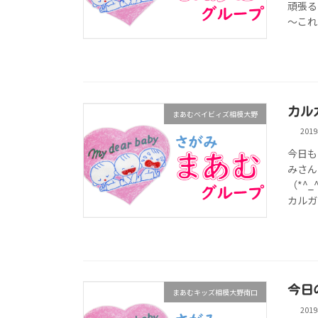
頑張る
～これっ
カル
まあむベイビィズ相模大野
201
今日も
みさん
（*^
カルガ
今日
まあむキッズ相模大野南口
201