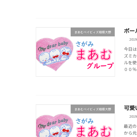
ボー
まあむベイビィズ相模大野
201
今日は
ズミカ
ルを使
００％で
可愛
まあむベイビィズ相模大野
201
最近の
から元