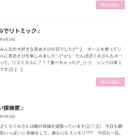
続きを読む
ルでリトミック♫
9年6月19日
みんなの大好きな音あそびの日でした(^^♪ ボールを使ってリ
ルに音あそびを楽しみました＼(^o^)／ たんぽぽぐみさんもボー
って、リズミカルに？？？食べちゃった(^_-)-☆ シンクロ率１
す(≧ […]
続きを読む
い探検家♫
9年6月18日
さくらぐみさんは朝の体操を頑張っています(≧▽≦) 今日も朝
気いっぱい☆ 体操をして、身も心もスッキリ???? 今日も一日、