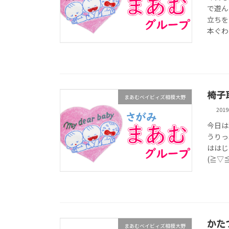
で遊ん
立ちを
本ぐわ
椅子
まあむベイビィズ相模大野
201
今日は
うりっ
ははじ
(≧▽≦
かた
まあむベイビィズ相模大野