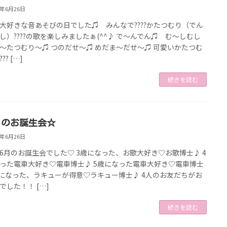
9年6月26日
大好きな音あそびの日でした♫ みんなで????かたつむり（でん
し）????の歌を楽しみましたぁ(^^♪ で～んでん♫ む～しむし
～たつむり～♫ つのだせ～♫ めだま～だせ～♫ 可愛いかたつむ
?? […]
続きを読む
月のお誕生会☆
9年6月26日
6月のお誕生会でした♡ 3歳になった、お歌大好き♡お歌博士♪ 4
った電車大好き♡電車博士♪ 5歳になった電車大好き♡電車博士
歳になった、ラキューが得意♡ラキュー博士♪ 4人のお友だちがお
でした！！ […]
続きを読む