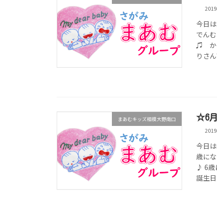
201
今日は
でんむ
♫ か
りさん?
☆6
まあむキッズ相模大野南口
201
今日は
歳にな
♪ 6
誕生日