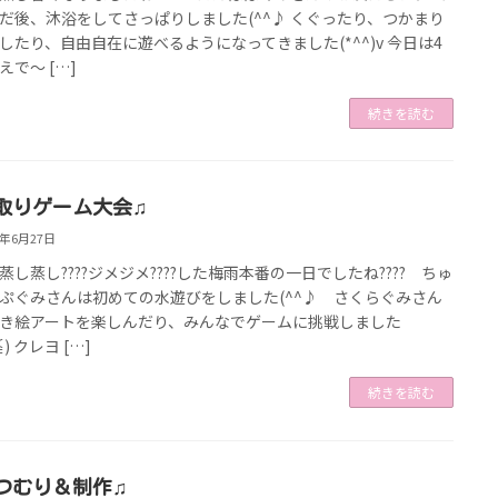
だ後、沐浴をしてさっぱりしました(^^♪ くぐったり、つかまり
したり、自由自在に遊べるようになってきました(*^^)v 今日は4
えで～ […]
続きを読む
取りゲーム大会♫
9年6月27日
蒸し蒸し????ジメジメ????した梅雨本番の一日でしたね???? ちゅ
ぷぐみさんは初めての水遊びをしました(^^♪ さくらぐみさん
き絵アートを楽しんだり、みんなでゲームに挑戦しました
) クレヨ […]
続きを読む
つむり＆制作♫