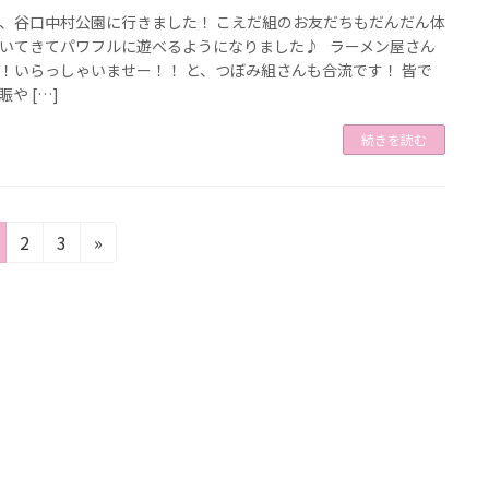
、谷口中村公園に行きました！ こえだ組のお友だちもだんだん体
いてきてパワフルに遊べるようになりました♪ ラーメン屋さん
！いらっしゃいませー！！ と、つぼみ組さんも合流です！ 皆で
や […]
続きを読む
固
固
2
3
»
定
定
ペ
ペ
ー
ー
ジ
ジ