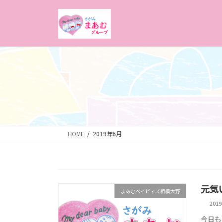
コ
ナ
ン
ビ
テ
ゲ
ン
ー
ツ
シ
へ
ョ
ス
ン
キ
に
ッ
移
プ
動
HOME
2019年6月
元気
まあむベイビィズ相模大野
201
今日も