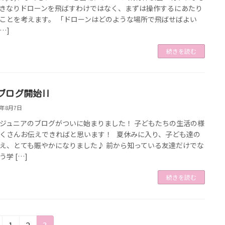
いきなりドローンを飛ばすわけではなく、まずは操作するにあたり
ことを考えます。 「ドローンはどのような場所で飛ばせばよい
[…]
続きを読む
ブログ開始!!
8年8月7日
ジュニアのブログがついに始まりました！ 子どもたちの生活の様
くさんお伝えできればと思います！ 夏休みに入り、子ども達の
え、とても賑やかになりました♪ 前から知っている友達だけでな
う学 […]
続きを読む
固
固
固