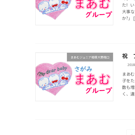
た! 
大事な
か?」 
祝 
まあむジュニア相模大野南口
201
まあむ
子をた
数も増
く、違
投