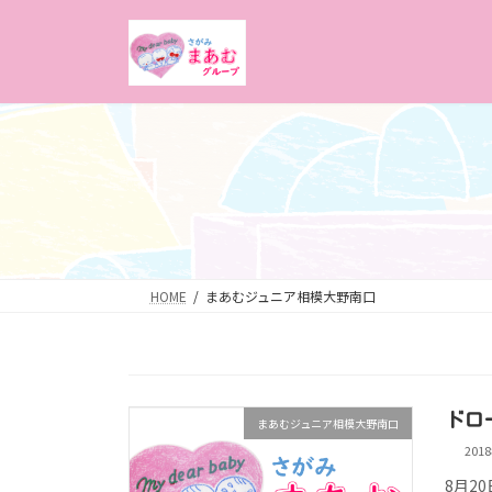
コ
ナ
ン
ビ
テ
ゲ
ン
ー
ツ
シ
へ
ョ
ス
ン
キ
に
ッ
移
プ
動
HOME
まあむジュニア相模大野南口
ドロ
まあむジュニア相模大野南口
201
8月2