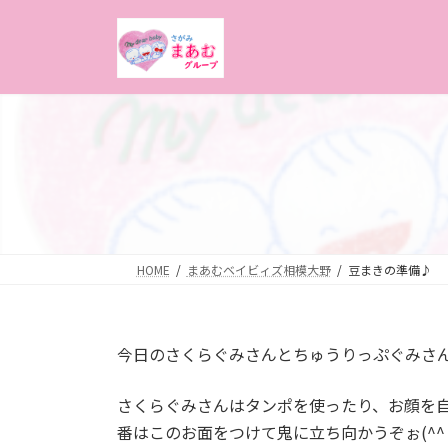
コ
ナ
ン
ビ
テ
ゲ
ン
ー
ツ
シ
へ
ョ
ス
ン
キ
に
ッ
移
プ
動
HOME
まあむベイビィズ相模大野
豆まきの準備♪
今日のさくらぐみさんとちゅうりっぷぐみさんは
さくらぐみさんはタンポを使ったり、お顔を自分で
番はこのお面をつけて鬼に立ち向かうぞぉ(^^