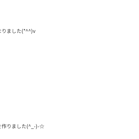
した(*^^)v
ました(^_-)-☆