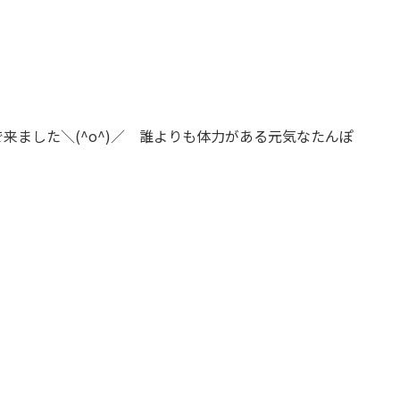
来ました＼(^o^)／ 誰よりも体力がある元気なたんぽ