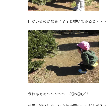
何かいるのかなぁ？？？と覗いてみると・・
うわぁぁぁ～～～～～＼(◎o◎)／！
公園に遊びに来ていた他の園のお友だちが入ってい