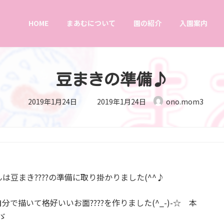
HOME
まあむについて
園の紹介
入園案内
豆まきの準備♪
最
2019年1月24日
2019年1月24日
ono.mom3
終
更
新
日
時
:
豆まき????の準備に取り掛かりました(^^♪
描いて格好いいお面????を作りました(^_-)-☆ 本
ゞ