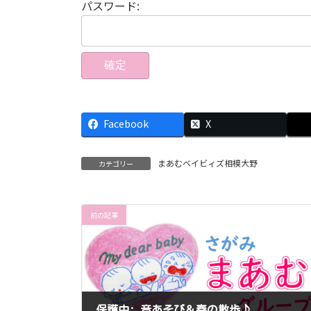
パスワード:
Facebook
X
まあむベイビィズ相模大野
カテゴリー
前の記事
保護中: 音あそび＆春の散歩♪