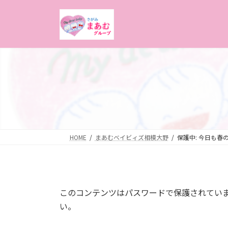
コ
ナ
ン
ビ
テ
ゲ
ン
ー
ツ
シ
へ
ョ
ス
ン
キ
に
ッ
移
プ
動
HOME
まあむベイビィズ相模大野
保護中: 今日も春
このコンテンツはパスワードで保護されてい
い。