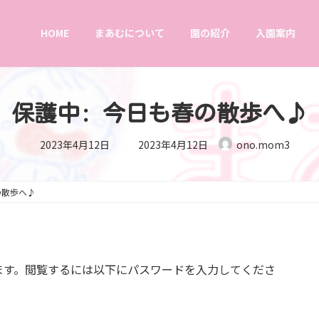
HOME
まあむについて
園の紹介
入園案内
保護中: 今日も春の散歩へ♪
最
2023年4月12日
2023年4月12日
ono.mom3
終
更
新
日
時
の散歩へ♪
:
ます。閲覧するには以下にパスワードを入力してくださ