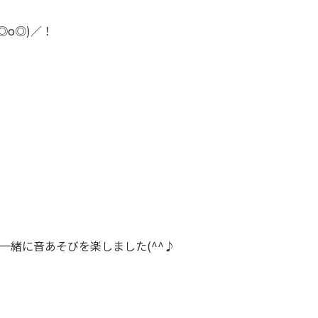
o◎)／！
 一緒に音あそびを楽しました(^^♪