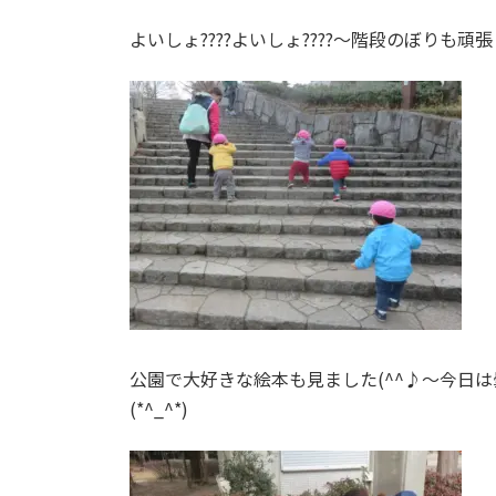
よいしょ????よいしょ????～階段のぼりも頑張
公園で大好きな絵本も見ました(^^♪～今日
(*^_^*)