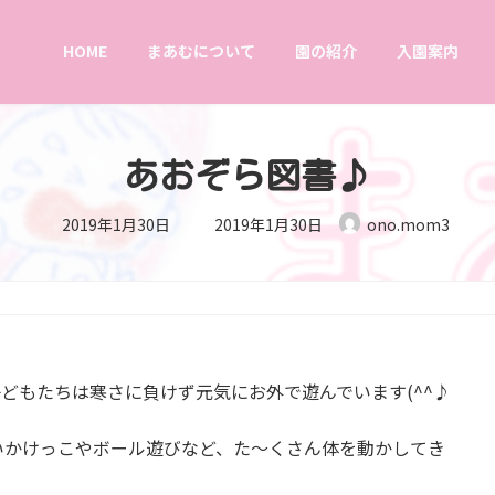
HOME
まあむについて
園の紹介
入園案内
あおぞら図書♪
最
2019年1月30日
2019年1月30日
ono.mom3
終
更
新
日
時
:
子どもたちは寒さに負けず元気にお外で遊んでいます(^^♪
いかけっこやボール遊びなど、た～くさん体を動かしてき