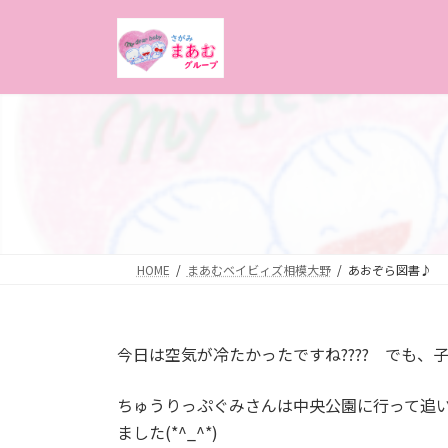
コ
ナ
ン
ビ
テ
ゲ
ン
ー
ツ
シ
へ
ョ
ス
ン
キ
に
ッ
移
プ
動
HOME
まあむベイビィズ相模大野
あおぞら図書♪
今日は空気が冷たかったですね???? でも、
ちゅうりっぷぐみさんは中央公園に行って追
ました(*^_^*)