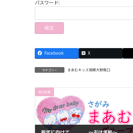
パスワード:
Facebook
X
まあむキッズ相模大野南口
カテゴリー
前の記事
新年に向けて、、、 ～おはぎ組～