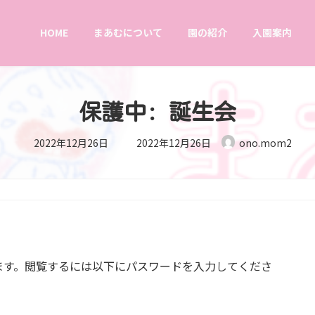
HOME
まあむについて
園の紹介
入園案内
保護中: 誕生会
最
2022年12月26日
2022年12月26日
ono.mom2
終
更
新
日
時
:
ます。閲覧するには以下にパスワードを入力してくださ