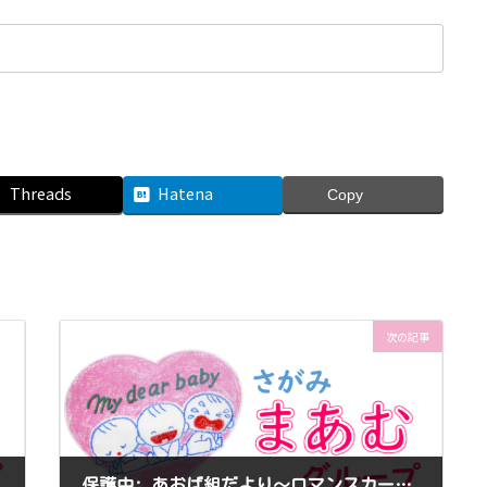
Threads
Hatena
Copy
次の記事
保護中: あおば組だより～ロマンスカーミュージアム～