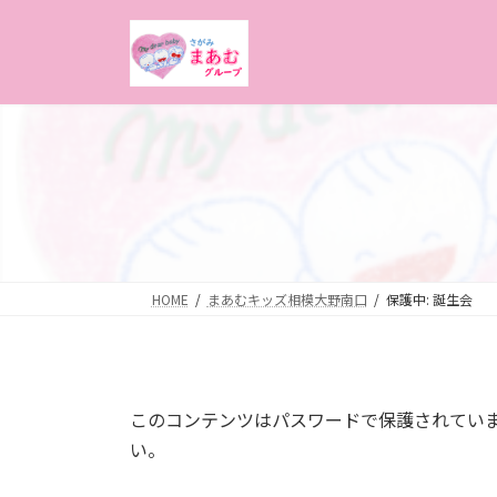
コ
ナ
ン
ビ
テ
ゲ
ン
ー
ツ
シ
へ
ョ
ス
ン
キ
に
ッ
移
プ
動
HOME
まあむキッズ相模大野南口
保護中: 誕生会
このコンテンツはパスワードで保護されてい
い。