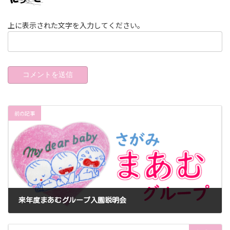
上に表示された文字を入力してください。
A
l
前の記事
t
e
r
n
a
t
i
v
来年度まあむグループ入園説明会
e
:
2025年9月20日